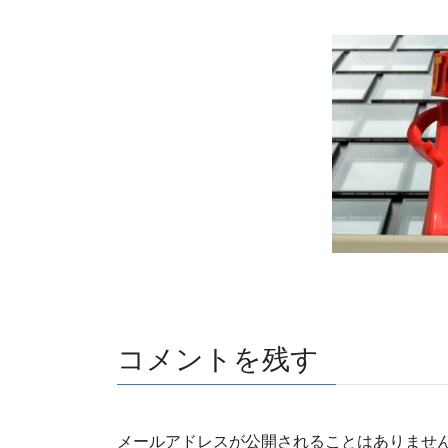
a
wi
n
o
有
c
tt
e
ck
e
er
et
b
o
o
k
コメントを残す
メールアドレスが公開されることはありませ