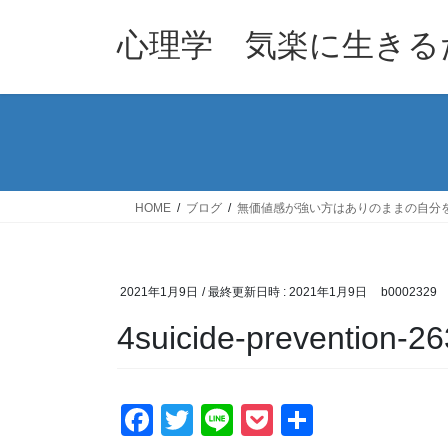
コ
ナ
ン
ビ
心理学 気楽に生きる
テ
ゲ
ン
ー
ツ
シ
へ
ョ
ス
ン
キ
に
ッ
移
HOME
ブログ
無価値感が強い方はありのままの自分
プ
動
2021年1月9日
/ 最終更新日時 :
2021年1月9日
b0002329
4suicide-prevention-
F
T
Li
P
共