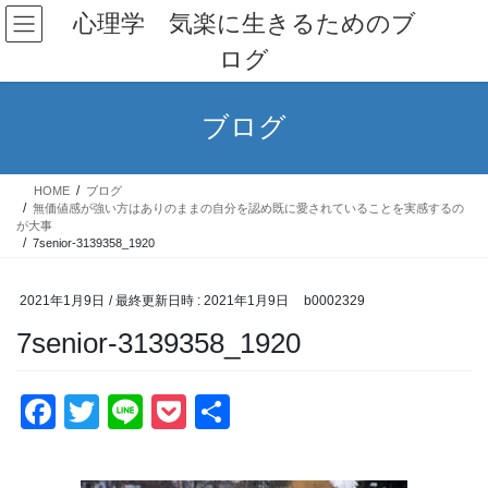
コ
ナ
心理学 気楽に生きるためのブ
ン
ビ
ログ
テ
ゲ
ン
ー
ツ
シ
ブログ
へ
ョ
ス
ン
キ
に
HOME
ブログ
ッ
移
無価値感が強い方はありのままの自分を認め既に愛されていることを実感するの
プ
動
が大事
7senior-3139358_1920
2021年1月9日
/ 最終更新日時 :
2021年1月9日
b0002329
7senior-3139358_1920
F
T
Li
P
共
a
wi
n
o
有
c
tt
e
ck