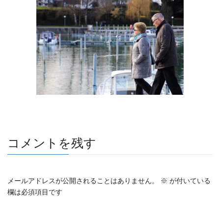
e
er
et
b
o
o
k
コメントを残す
メールアドレスが公開されることはありません。
※
が付いている
欄は必須項目です