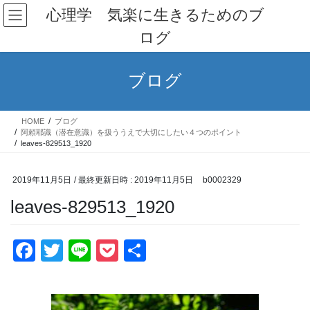
コ
ナ
心理学 気楽に生きるためのブ
ン
ビ
ログ
テ
ゲ
ン
ー
ツ
シ
ブログ
へ
ョ
ス
ン
キ
に
HOME
ブログ
ッ
移
阿頼耶識（潜在意識）を扱ううえで大切にしたい４つのポイント
プ
動
leaves-829513_1920
2019年11月5日
/ 最終更新日時 :
2019年11月5日
b0002329
leaves-829513_1920
F
T
Li
P
共
a
wi
n
o
有
c
tt
e
ck