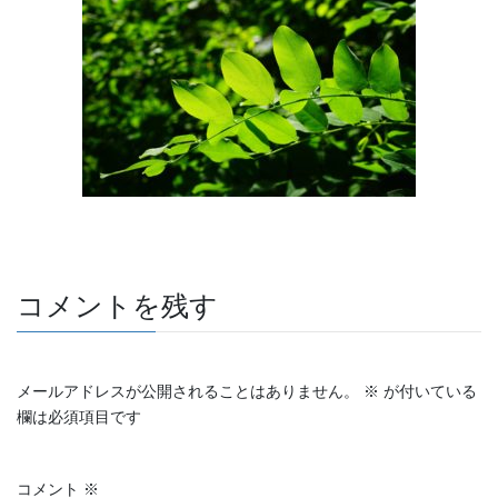
e
er
et
b
o
o
k
コメントを残す
メールアドレスが公開されることはありません。
※
が付いている
欄は必須項目です
コメント
※