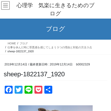
コ
ナ
心理学 気楽に生きるためのブ
ン
ビ
ログ
テ
ゲ
ン
ー
ツ
シ
ブログ
へ
ョ
ス
ン
キ
に
HOME
ブログ
ッ
移
仕事を休んだ時に罪悪感を感じてしまう３つの理由と対処の方法３点
プ
動
sheep-1822137_1920
2019年12月14日
/ 最終更新日時 :
2019年12月14日
b0002329
sheep-1822137_1920
F
T
Li
P
共
a
wi
n
o
有
c
tt
e
ck