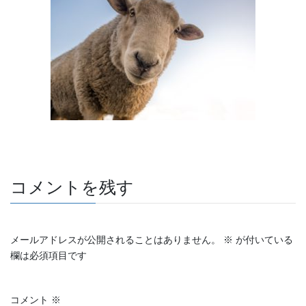
e
er
et
b
o
o
k
コメントを残す
メールアドレスが公開されることはありません。
※
が付いている
欄は必須項目です
コメント
※