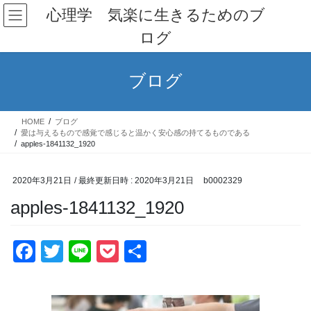
コ
ナ
心理学 気楽に生きるためのブ
ン
ビ
ログ
テ
ゲ
ン
ー
ツ
シ
ブログ
へ
ョ
ス
ン
キ
に
HOME
ブログ
ッ
移
愛は与えるもので感覚で感じると温かく安心感の持てるものである
プ
動
apples-1841132_1920
2020年3月21日
/ 最終更新日時 :
2020年3月21日
b0002329
apples-1841132_1920
F
T
Li
P
共
a
wi
n
o
有
c
tt
e
ck