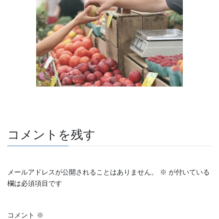
e
er
et
b
o
o
k
コメントを残す
メールアドレスが公開されることはありません。
※
が付いている
欄は必須項目です
コメント
※