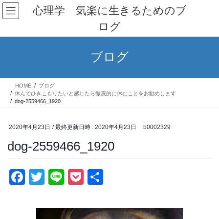
コ
ナ
心理学 気楽に生きるためのブ
ン
ビ
ログ
テ
ゲ
ン
ー
ツ
シ
ブログ
へ
ョ
ス
ン
キ
に
HOME
ブログ
ッ
移
休んでひきこもりたいと感じたら徹底的に休むことをお勧めします
プ
動
dog-2559466_1920
2020年4月23日
/ 最終更新日時 :
2020年4月23日
b0002329
dog-2559466_1920
F
T
Li
P
共
a
wi
n
o
有
c
tt
e
ck