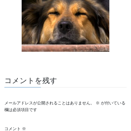
e
er
et
b
o
o
k
コメントを残す
メールアドレスが公開されることはありません。
※
が付いている
欄は必須項目です
コメント
※