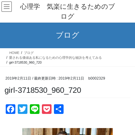
コ
ナ
心理学 気楽に生きるためのブ
ン
ビ
ログ
テ
ゲ
ン
ー
ツ
シ
ブログ
へ
ョ
ス
ン
キ
に
HOME
ブログ
ッ
移
愛される価値ある私になるための心理学的な秘訣を考えてみる
プ
動
girl-3718530_960_720
2019年2月11日
/ 最終更新日時 :
2019年2月11日
b0002329
girl-3718530_960_720
F
T
Li
P
共
a
wi
n
o
有
c
tt
e
ck