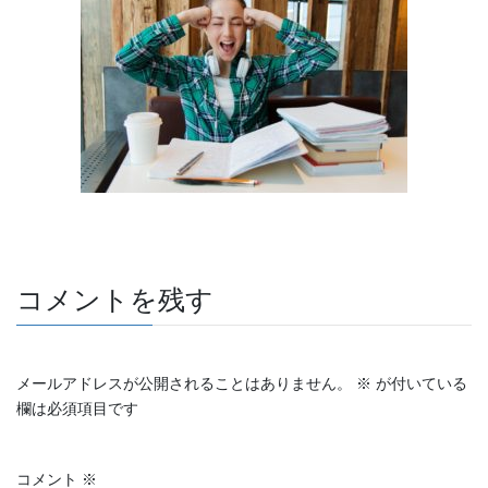
e
er
et
b
o
o
k
コメントを残す
メールアドレスが公開されることはありません。
※
が付いている
欄は必須項目です
コメント
※