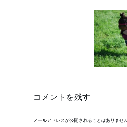
a
wi
n
o
有
c
tt
e
ck
e
er
et
b
o
o
k
コメントを残す
メールアドレスが公開されることはありませ