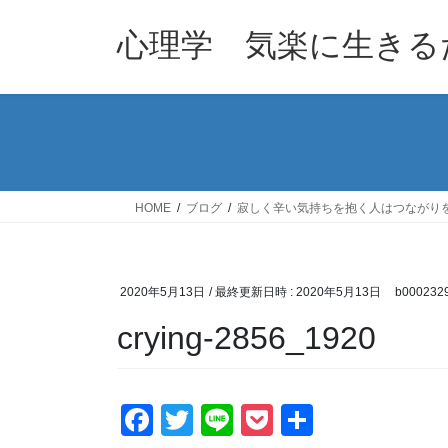
コ
ナ
ン
ビ
心理学 気楽に生きる
テ
ゲ
ン
ー
ツ
シ
へ
ョ
ス
ン
キ
に
ッ
移
HOME
ブログ
寂しく辛い気持ちを抱く人はつながり
プ
動
2020年5月13日
/ 最終更新日時 :
2020年5月13日
b000232
crying-2856_1920
F
T
Li
P
共