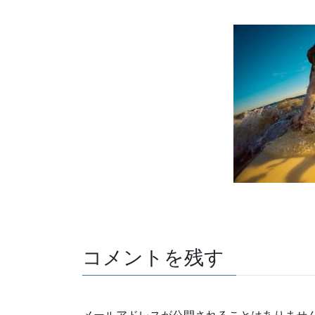
a
wi
n
o
有
c
tt
e
ck
e
er
et
b
o
o
k
コメントを残す