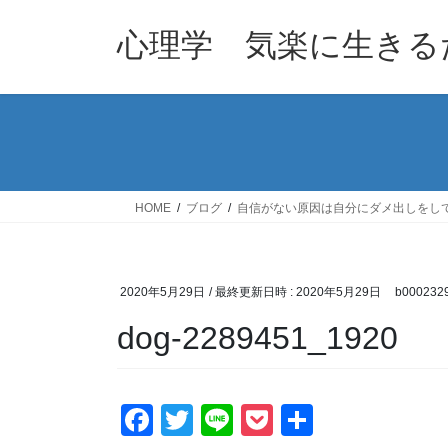
コ
ナ
ン
ビ
心理学 気楽に生きる
テ
ゲ
ン
ー
ツ
シ
へ
ョ
ス
ン
キ
に
ッ
移
HOME
ブログ
自信がない原因は自分にダメ出しをし
プ
動
2020年5月29日
/ 最終更新日時 :
2020年5月29日
b000232
dog-2289451_1920
F
T
Li
P
共