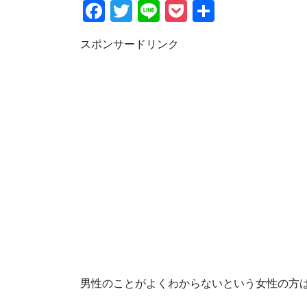
F
T
Li
P
共
a
wi
n
o
有
スポンサードリンク
c
tt
e
ck
e
er
et
b
o
o
k
男性のことがよくわからないという女性の方