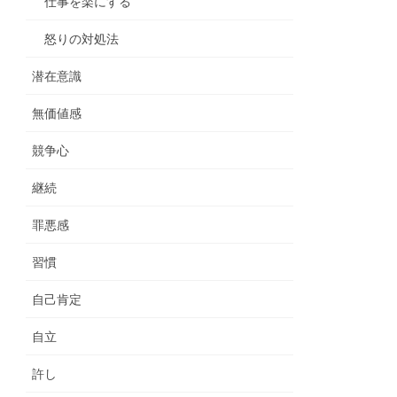
仕事を楽にする
怒りの対処法
潜在意識
無価値感
競争心
継続
罪悪感
習慣
自己肯定
自立
許し