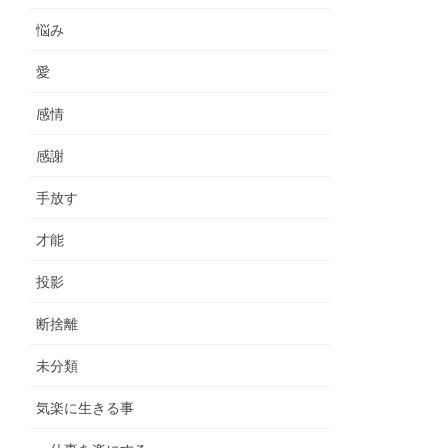
悩み
愛
感情
感謝
手放す
才能
投影
断捨離
未分類
気楽に生きる事