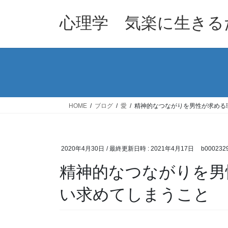
コ
ナ
ン
ビ
心理学 気楽に生きる
テ
ゲ
ン
ー
ツ
シ
へ
ョ
ス
ン
キ
に
ッ
移
HOME
ブログ
愛
精神的なつながりを男性が求める
プ
動
2020年4月30日
/ 最終更新日時 :
2021年4月17日
b000232
精神的なつながりを男
い求めてしまうこと