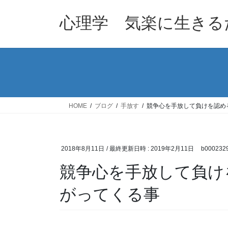
コ
ナ
ン
ビ
心理学 気楽に生きる
テ
ゲ
ン
ー
ツ
シ
へ
ョ
ス
ン
キ
に
ッ
移
HOME
ブログ
手放す
競争心を手放して負けを認め
プ
動
2018年8月11日
/ 最終更新日時 :
2019年2月11日
b000232
競争心を手放して負け
がってくる事