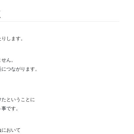
く
たりします。
ません。
長につながります。
けたということに
う事です。
負において