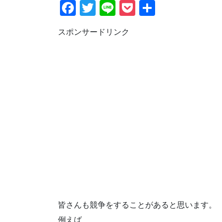
F
T
Li
P
共
a
wi
n
o
有
スポンサードリンク
c
tt
e
ck
e
er
et
b
o
o
k
皆さんも競争をすることがあると思います。
例えば