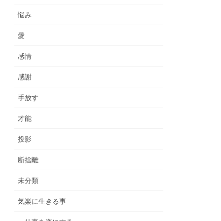
悩み
愛
感情
感謝
手放す
才能
投影
断捨離
未分類
気楽に生きる事