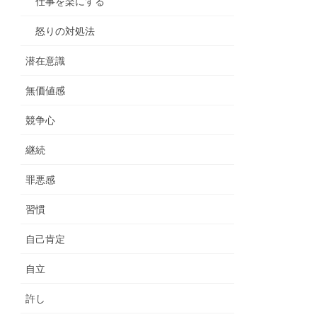
仕事を楽にする
怒りの対処法
潜在意識
無価値感
競争心
継続
罪悪感
習慣
自己肯定
自立
許し