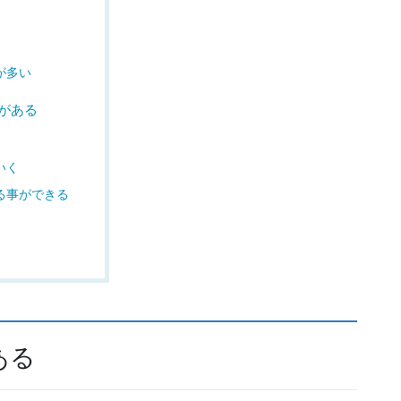
が多い
がある
いく
る事ができる
ある