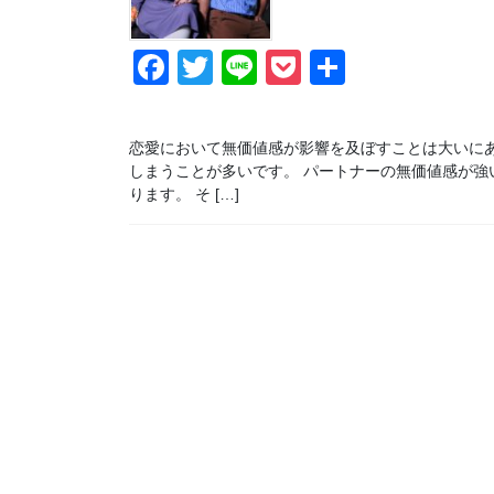
F
T
Li
P
共
a
wi
n
o
有
c
tt
e
ck
恋愛において無価値感が影響を及ぼすことは大いに
e
er
et
しまうことが多いです。 パートナーの無価値感が
ります。 そ […]
b
o
o
k