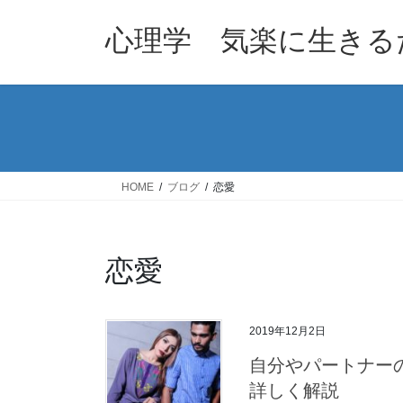
コ
ナ
ン
ビ
心理学 気楽に生きる
テ
ゲ
ン
ー
ツ
シ
へ
ョ
ス
ン
キ
に
ッ
移
HOME
ブログ
恋愛
プ
動
恋愛
2019年12月2日
自分やパートナー
詳しく解説