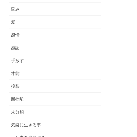
悩み
愛
感情
感謝
手放す
才能
投影
断捨離
未分類
気楽に生きる事