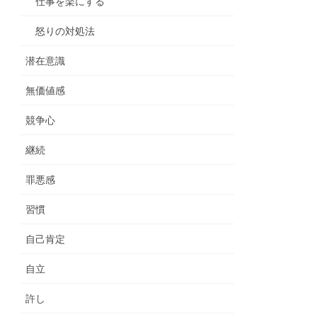
仕事を楽にする
怒りの対処法
潜在意識
無価値感
競争心
継続
罪悪感
習慣
自己肯定
自立
許し