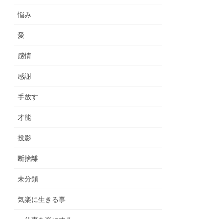
悩み
愛
感情
感謝
手放す
才能
投影
断捨離
未分類
気楽に生きる事