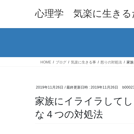
コ
ナ
ン
ビ
心理学 気楽に生きる
テ
ゲ
ン
ー
ツ
シ
へ
ョ
ス
ン
キ
に
ッ
移
HOME
ブログ
気楽に生きる事
怒りの対処法
家族
プ
動
2019年11月26日
/ 最終更新日時 :
2019年11月26日
b0002
家族にイライラしてし
な４つの対処法