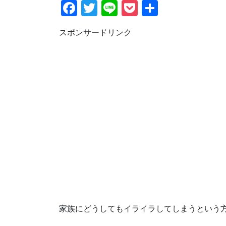
F
T
Li
P
共
a
wi
n
o
有
スポンサードリンク
c
tt
e
ck
e
er
et
b
o
o
k
家族にどうしてもイライラしてしまうという